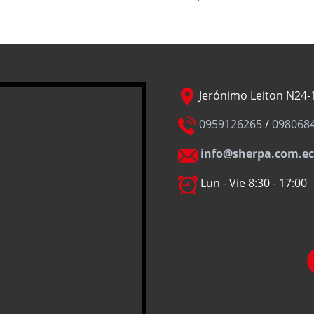
Jerónimo Leiton N24-1
0959126265
/
098068
info@sherpa.com.ec
Lun - Vie 8:30 - 17:00