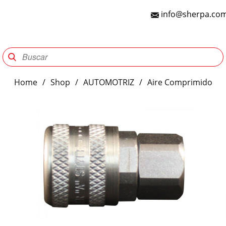
info@sherpa.com
Sherpa Group
Reencauche
Automotriz
Indu
Home
/
Shop
/
AUTOMOTRIZ
/
Aire Comprimido