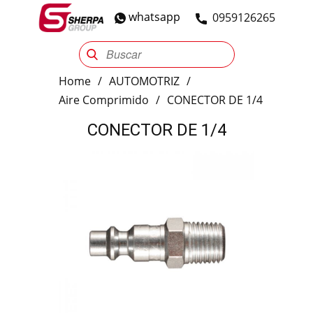
whatsapp
​0959126265
Sherpa Group
Reencauche
Automotriz
Industrial
Home
/
AUTOMOTRIZ
/
Aire Comprimido
/
CONECTOR DE 1/4
CONECTOR DE 1/4