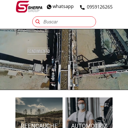
whatsapp
​0959126265
Sherpa Group
Reencauche
Automotriz
Industrial
REENCAUCHE
AUTOMOTRIZ