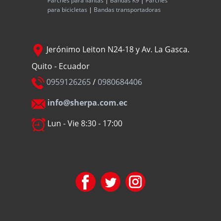
Parches para llantas
|
Bandas K9
|
Parches
para bicicletas
|
Bandas transportadoras
Jerónimo Leiton N24-18 y Av. La Gasca.
Quito - Ecuador
0959126265
/
0980684406
info@sherpa.com.ec
Lun - Vie 8:30 - 17:00