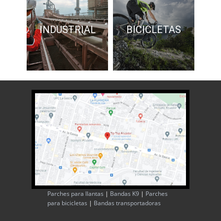
INDUSTRIAL
BICICLETAS
Parches para llantas
|
Bandas K9
|
Parches
para bicicletas
|
Bandas transportadoras