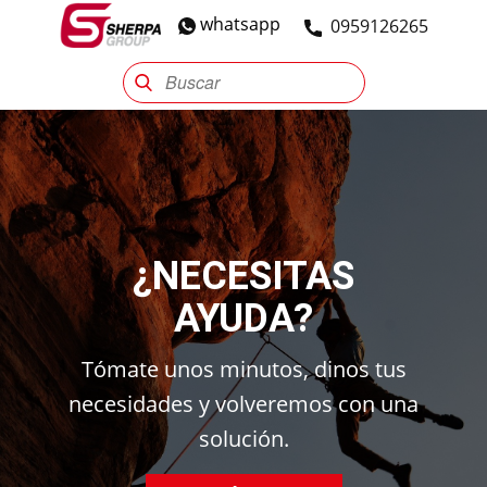
whatsapp
​0959126265
Sherpa Group
Reencauche
Automotriz
Industrial
¿NECESITAS
AYUDA?
Tómate unos minutos, dinos tus
necesidades y volveremos con una
solución.