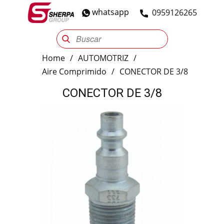
whatsapp
​0959126265
Sherpa Group
Reencauche
Automotriz
Industrial
Home
/
AUTOMOTRIZ
/
Aire Comprimido
/
CONECTOR DE 3/8
CONECTOR DE 3/8