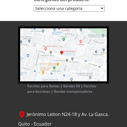
Parches para llantas
|
Bandas K9
|
Parches
para bicicletas
|
Bandas transportadoras
Jerónimo Leiton N24-18 y Av. La Gasca.
Quito - Ecuador