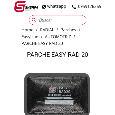
whatsapp
​0959126265
Sherpa Group
Reencauche
Automotriz
Industrial
Home
/
RADIAL
/
Parches
/
EasyLine
/
AUTOMOTRIZ
/
PARCHE EASY-RAD 20
PARCHE EASY-RAD 20