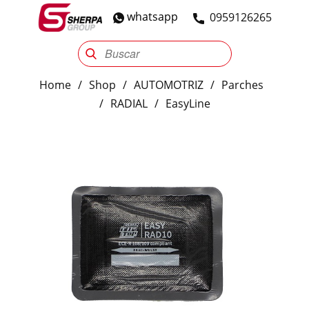
whatsapp
​0959126265
Sherpa Group
Reencauche
Automotriz
Industrial
Home
/
Shop
/
AUTOMOTRIZ
/
Parches
/
RADIAL
/
EasyLine