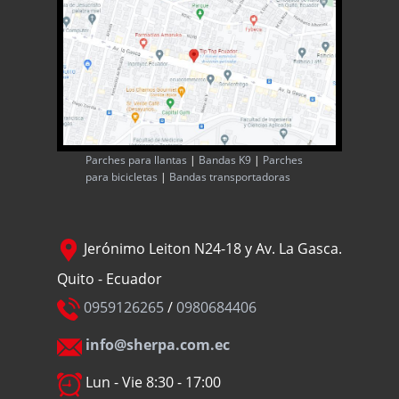
Parches para llantas
|
Bandas K9
|
Parches
para bicicletas
|
Bandas transportadoras
Jerónimo Leiton N24-18 y Av. La Gasca.
Quito - Ecuador
0959126265
/
0980684406
info@sherpa.com.ec
Lun - Vie 8:30 - 17:00