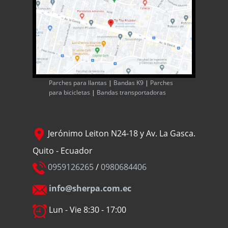
Parches para llantas
|
Bandas K9
|
Parches
para bicicletas
|
Bandas transportadoras
Jerónimo Leiton N24-18 y Av. La Gasca.
Quito - Ecuador
0959126265
/
0980684406
info@sherpa.com.ec
Lun - Vie 8:30 - 17:00