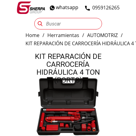
whatsapp
​0959126265
Sherpa Group
Reencauche
Automotriz
Industrial
Home
/
Herramientas
/
AUTOMOTRIZ
/
KIT REPARACIÓN DE CARROCERÍA HIDRÁULICA 4
KIT REPARACIÓN DE
CARROCERÍA
HIDRÁULICA 4 TON
(PORTO)