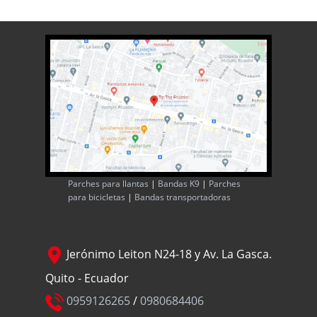
Parches para llantas
|
Bandas K9
|
Parches
para bicicletas
|
Bandas transportadoras
Jerónimo Leiton N24-18 y Av. La Gasca.
Quito - Ecuador
0959126265
/
0980684406