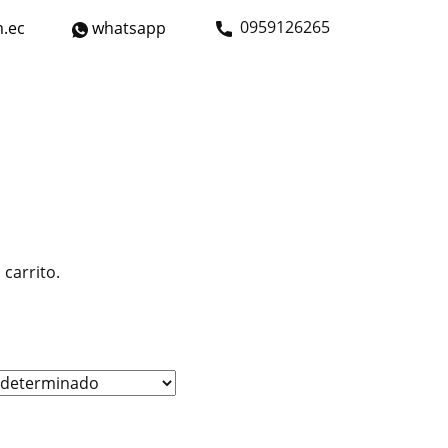
​0959126265
.ec
whatsapp
strial
Bicicletas
Nosotros
Contáctanos
carrito.