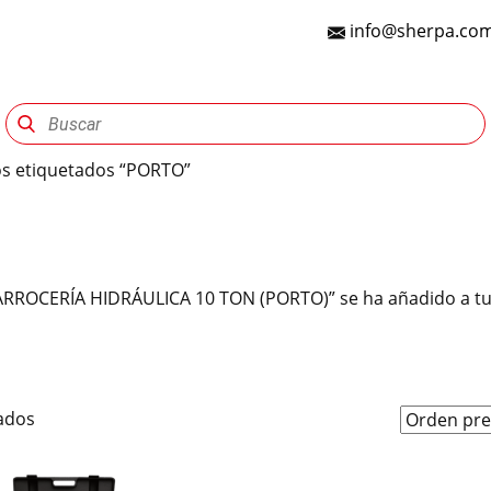
info@sherpa.com
Sherpa Group
Reencauche
Automotriz
Indu
os etiquetados “PORTO”
RROCERÍA HIDRÁULICA 10 TON (PORTO)” se ha añadido a tu 
tados