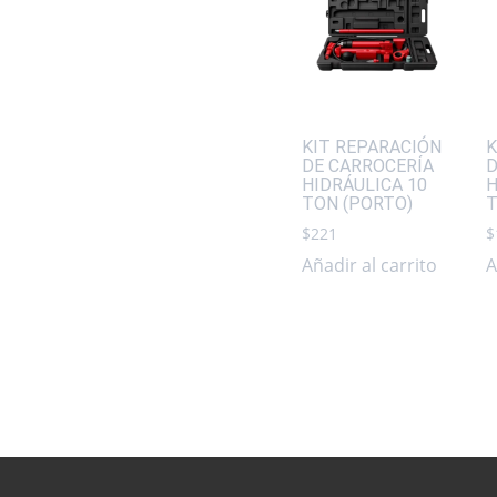
KIT REPARACIÓN
K
DE CARROCERÍA
D
HIDRÁULICA 10
H
TON (PORTO)
T
$
221
$
Añadir al carrito
A