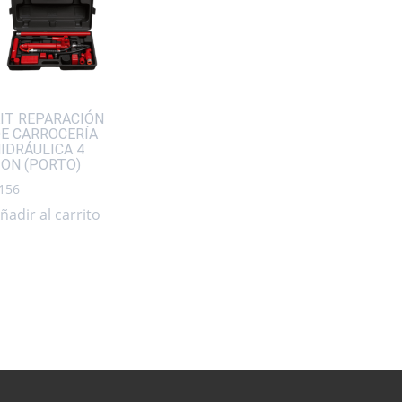
IT REPARACIÓN
E CARROCERÍA
IDRÁULICA 4
ON (PORTO)
156
ñadir al carrito