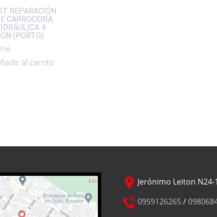
IT REPARACIÓN
E CARROCERÍA
IDRÁULICA 4
ON (PORTO)
156
ñadir al carrito
Jerónimo Leiton N24-1
0959126265
/
098068