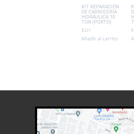
KIT REPARACIÓN
K
DE CARROCERÍA
D
HIDRÁULICA 10
H
TON (PORTO)
T
$
221
$
Añadir al carrito
A