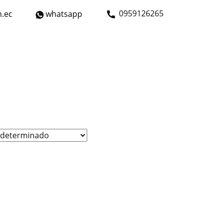
​0959126265
.ec
whatsapp
strial
Bicicletas
Nosotros
Contáctanos