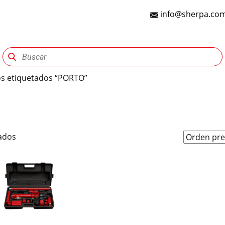
info@sherpa.com
Sherpa Group
Reencauche
Automotriz
Indu
os etiquetados “PORTO”
tados