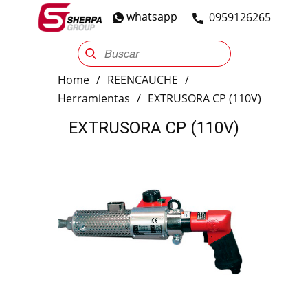
whatsapp
​0959126265
Sherpa Group
Reencauche
Automotriz
Industrial
Home
/
REENCAUCHE
/
Herramientas
/
EXTRUSORA CP (110V)
EXTRUSORA CP (110V)