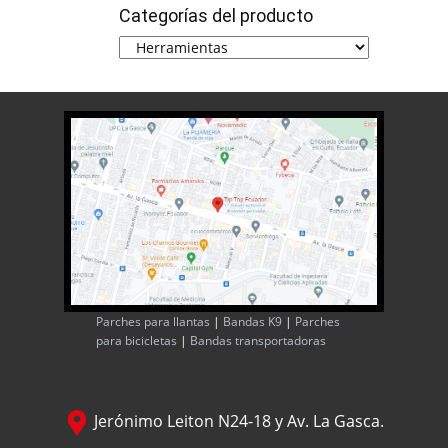
Categorías del producto
Parches para llantas
|
Bandas K9
|
Parches
para bicicletas
|
Bandas transportadoras
Jerónimo Leiton N24-18 y Av. La Gasca.