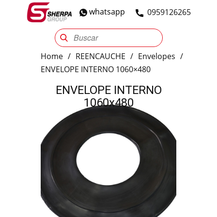
whatsapp
​0959126265
Sherpa Group
Reencauche
Automotriz
Industrial
Home
/
REENCAUCHE
/
Envelopes
/
ENVELOPE INTERNO 1060×480
ENVELOPE INTERNO
1060x480