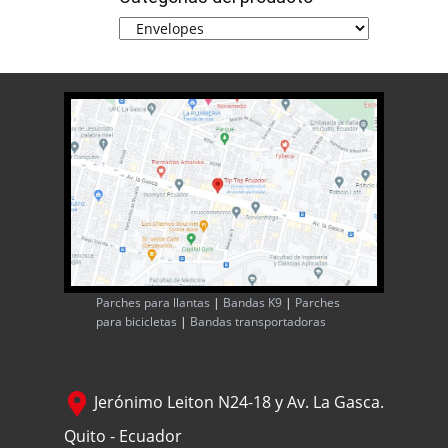
Parches para llantas
|
Bandas K9
|
Parches
para bicicletas
|
Bandas transportadoras
Jerónimo Leiton N24-18 y Av. La Gasca.
Quito - Ecuador