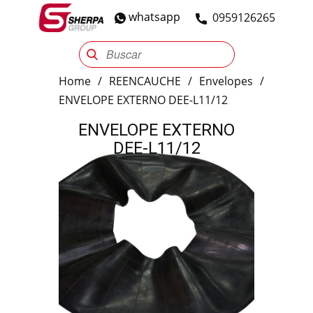
whatsapp
​0959126265
Sherpa Group
Reencauche
Automotriz
Industrial
Home
/
REENCAUCHE
/
Envelopes
/
ENVELOPE EXTERNO DEE-L11/12
ENVELOPE EXTERNO
DEE-L11/12