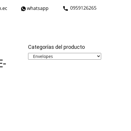
​0959126265
.ec
whatsapp
strial
Bicicletas
Nosotros
Contáctanos
Categorías del producto
E-