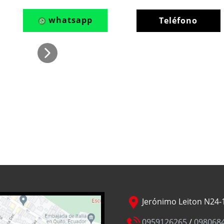
whatsapp
Teléfono
Jerónimo Leiton N24-1
0959126265
/
098068