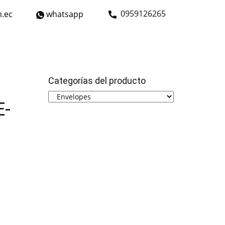
​0959126265
.ec
whatsapp
strial
Bicicletas
Nosotros
Contáctanos
Categorías del producto
E-