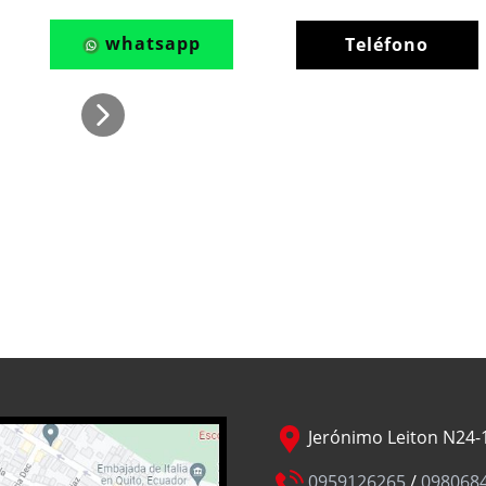
whatsapp
Teléfono
Jerónimo Leiton N24-1
0959126265
/
098068