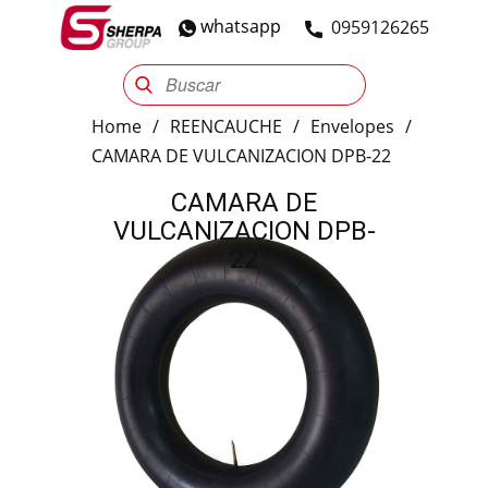
whatsapp
​0959126265
Sherpa Group
Reencauche
Automotriz
Industrial
Home
/
REENCAUCHE
/
Envelopes
/
CAMARA DE VULCANIZACION DPB-22
CAMARA DE
VULCANIZACION DPB-
22