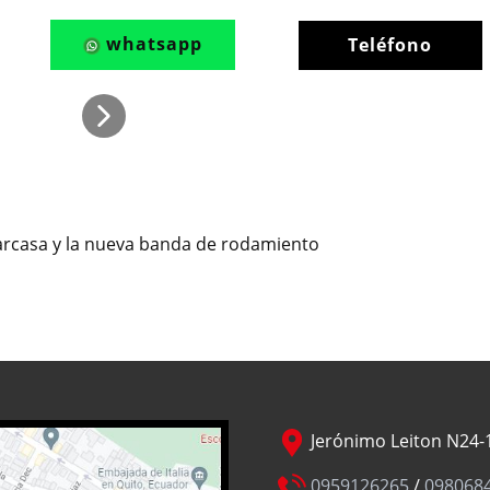
whatsapp
Teléfono
carcasa y la nueva banda de rodamiento
Jerónimo Leiton N24-1
0959126265
/
098068