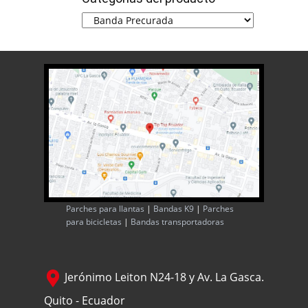
Parches para llantas
|
Bandas K9
|
Parches
para bicicletas
|
Bandas transportadoras
Jerónimo Leiton N24-18 y Av. La Gasca.
Quito - Ecuador