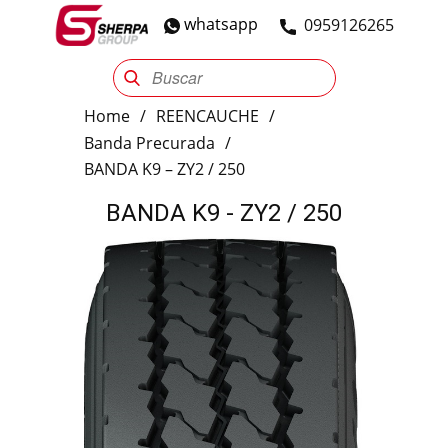
whatsapp
​0959126265
Sherpa Group
Reencauche
Automotriz
Industrial
Home
/
REENCAUCHE
/
Banda Precurada
/
BANDA K9 – ZY2 / 250
BANDA K9 - ZY2 / 250