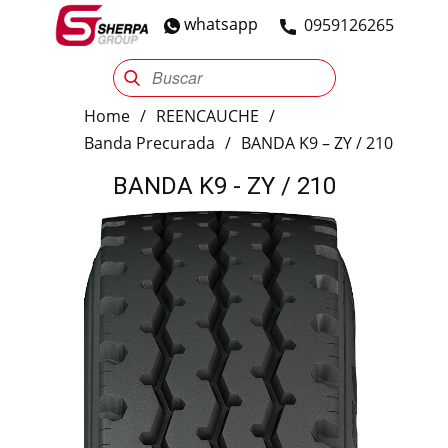
whatsapp
​0959126265
Sherpa Group
Reencauche
Automotriz
Industrial
Home
/
REENCAUCHE
/
Banda Precurada
/
BANDA K9 – ZY / 210
BANDA K9 - ZY / 210