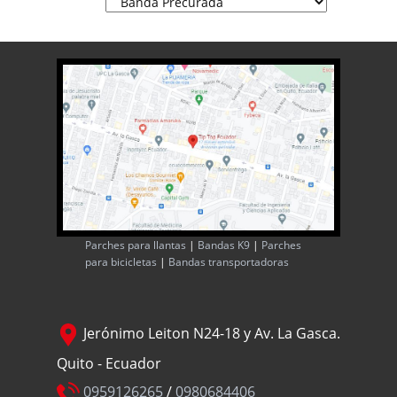
Parches para llantas
|
Bandas K9
|
Parches
para bicicletas
|
Bandas transportadoras
Jerónimo Leiton N24-18 y Av. La Gasca.
Quito - Ecuador
0959126265
/
0980684406