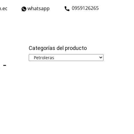
​0959126265
.ec
whatsapp
strial
Bicicletas
Nosotros
Contáctanos
Categorías del producto
 -