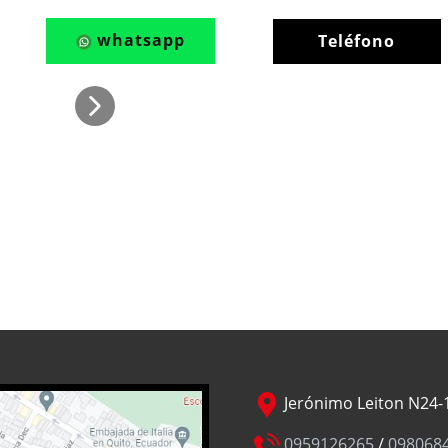
whatsapp
Teléfono
Jerónimo Leiton N24-1
0959126265
/
098068