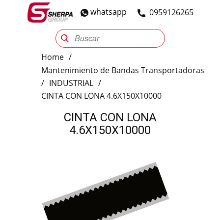
whatsapp
​0959126265
Sherpa Group
Reencauche
Automotriz
Industrial
Home
/
Mantenimiento de Bandas Transportadoras
/
INDUSTRIAL
/
CINTA CON LONA 4.6X150X10000
CINTA CON LONA
4.6X150X10000