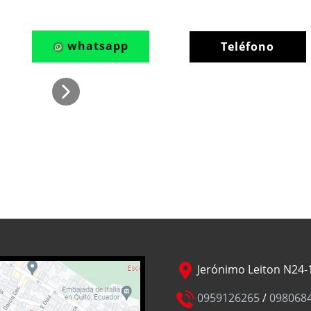
whatsapp
Teléfono
Jerónimo Leiton N24-1
0959126265
/
098068