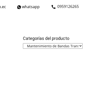
​0959126265
.ec
whatsapp
strial
Bicicletas
Nosotros
Contáctanos
Categorías del producto