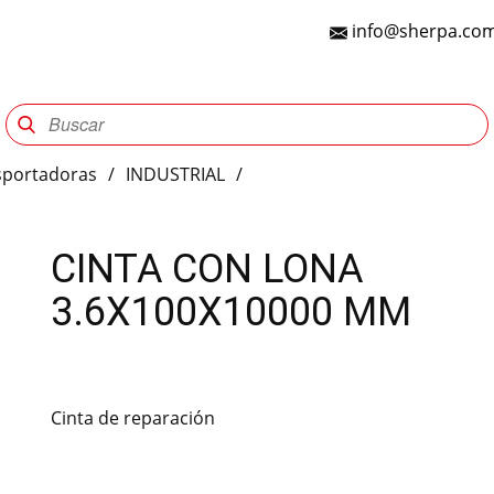
info@sherpa.com
Sherpa Group
Reencauche
Automotriz
Indu
sportadoras
/
INDUSTRIAL
/
CINTA CON LONA
3.6X100X10000 MM
Cinta de reparación