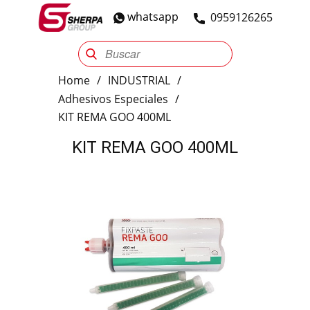
whatsapp
​0959126265
Sherpa Group
Reencauche
Automotriz
Industrial
Home
/
INDUSTRIAL
/
Adhesivos Especiales
/
KIT REMA GOO 400ML
KIT REMA GOO 400ML