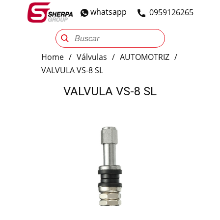
whatsapp
​0959126265
Sherpa Group
Reencauche
Automotriz
Industrial
Home
/
Válvulas
/
AUTOMOTRIZ
/
VALVULA VS-8 SL
VALVULA VS-8 SL