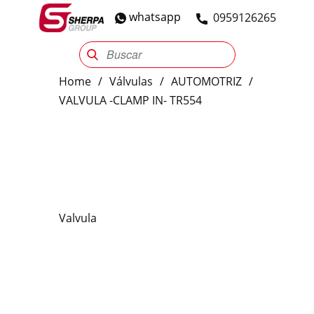
whatsapp
​0959126265
Sherpa Group
Reencauche
Automotriz
Industrial
Home
/
Válvulas
/
AUTOMOTRIZ
/
VALVULA -CLAMP IN- TR554
Valvula