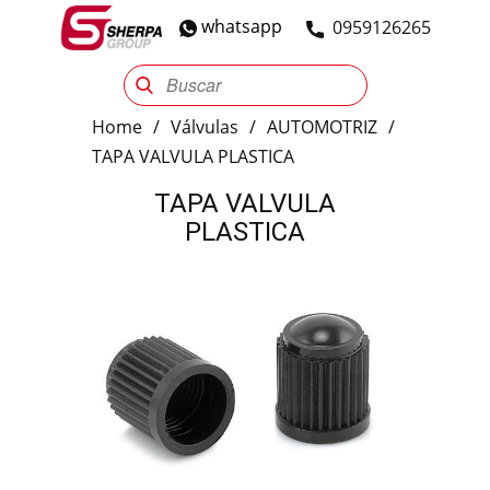
whatsapp
​0959126265
Sherpa Group
Reencauche
Automotriz
Industrial
Home
/
Válvulas
/
AUTOMOTRIZ
/
TAPA VALVULA PLASTICA
TAPA VALVULA
PLASTICA