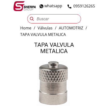
whatsapp
​0959126265
Sherpa Group
Reencauche
Automotriz
Industrial
Home
/
Válvulas
/
AUTOMOTRIZ
/
TAPA VALVULA METALICA
TAPA VALVULA
METALICA