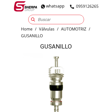
whatsapp
​0959126265
Sherpa Group
Reencauche
Automotriz
Industrial
Home
/
Válvulas
/
AUTOMOTRIZ
/
GUSANILLO
GUSANILLO