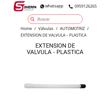
whatsapp
​0959126265
Sherpa Group
Reencauche
Automotriz
Industrial
Home
/
Válvulas
/
AUTOMOTRIZ
/
EXTENSION DE VALVULA – PLASTICA
EXTENSION DE
VALVULA - PLASTICA