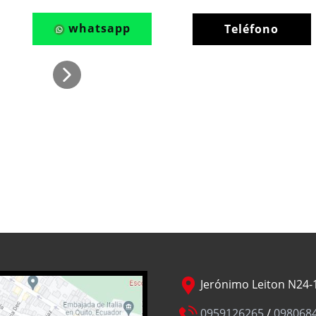
whatsapp
Teléfono
Jerónimo Leiton N24-1
0959126265
/
098068