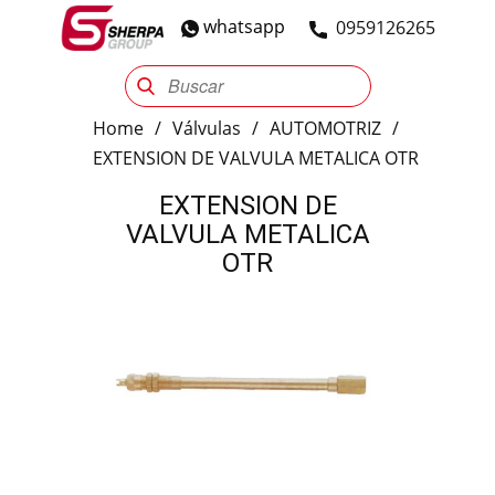
whatsapp
​0959126265
Sherpa Group
Reencauche
Automotriz
Industrial
Home
/
Válvulas
/
AUTOMOTRIZ
/
EXTENSION DE VALVULA METALICA OTR
EXTENSION DE
VALVULA METALICA
OTR