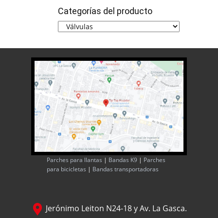
Categorías del producto
Parches para llantas
|
Bandas K9
|
Parches
para bicicletas
|
Bandas transportadoras
Jerónimo Leiton N24-18 y Av. La Gasca.