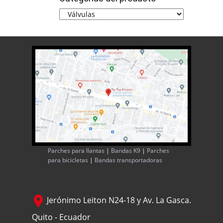
Parches para llantas
|
Bandas K9
|
Parches
para bicicletas
|
Bandas transportadoras
Jerónimo Leiton N24-18 y Av. La Gasca.
Quito - Ecuador