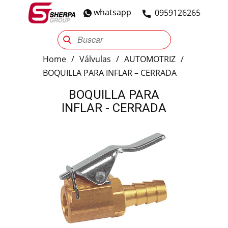
whatsapp
​0959126265
Sherpa Group
Reencauche
Automotriz
Industrial
Home
/
Válvulas
/
AUTOMOTRIZ
/
BOQUILLA PARA INFLAR – CERRADA
BOQUILLA PARA
INFLAR - CERRADA