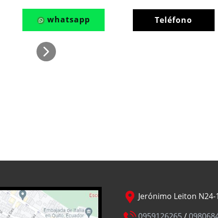
whatsapp
Teléfono
Jerónimo Leiton N24-1
0959126265
/
098068