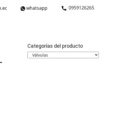
​0959126265
.ec
whatsapp
strial
Bicicletas
Nosotros
Contáctanos
Categorías del producto
-