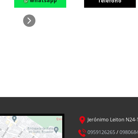
whatsapp
Teléfono
Jerónimo Leiton N24-1
0959126265
/
098068