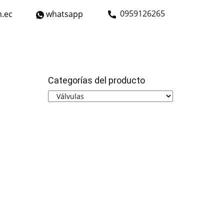
​0959126265
.ec
whatsapp
strial
Bicicletas
Nosotros
Contáctanos
Categorías del producto