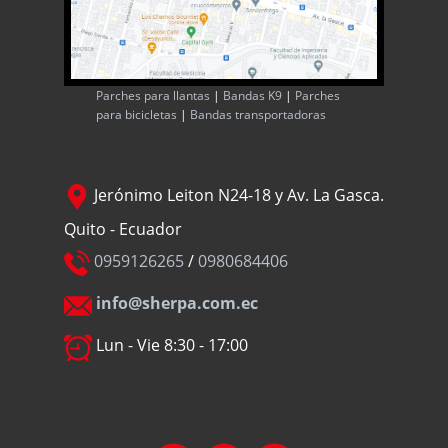
Parches para llantas
|
Bandas K9
|
Parches
para bicicletas
|
Bandas transportadoras
Jerónimo Leiton N24-18 y Av. La Gasca.
Quito - Ecuador
0959126265
/
0980684406
info@sherpa.com.ec
Lun - Vie 8:30 - 17:00