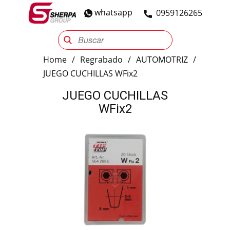
whatsapp
​0959126265
Sherpa Group
Reencauche
Automotriz
Industrial
Home
/
Regrabado
/
AUTOMOTRIZ
/
JUEGO CUCHILLAS WFix2
JUEGO CUCHILLAS
WFix2