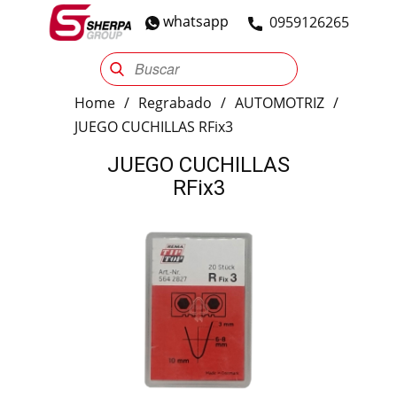
whatsapp
​0959126265
Sherpa Group
Reencauche
Automotriz
Industrial
Home
/
Regrabado
/
AUTOMOTRIZ
/
JUEGO CUCHILLAS RFix3
JUEGO CUCHILLAS
RFix3