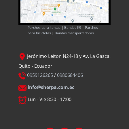
Parches para llantas
|
Bandas K9
|
Parches
para bicicletas
|
Bandas transportadoras
Jerónimo Leiton N24-18 y Av. La Gasca.
Quito - Ecuador
0959126265
/
0980684406
info@sherpa.com.ec
Lun - Vie 8:30 - 17:00