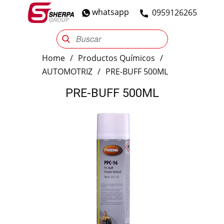
whatsapp
​0959126265
Sherpa Group
Reencauche
Automotriz
Industrial
Home
/
Productos Químicos
/
AUTOMOTRIZ
/
PRE-BUFF 500ML
PRE-BUFF 500ML