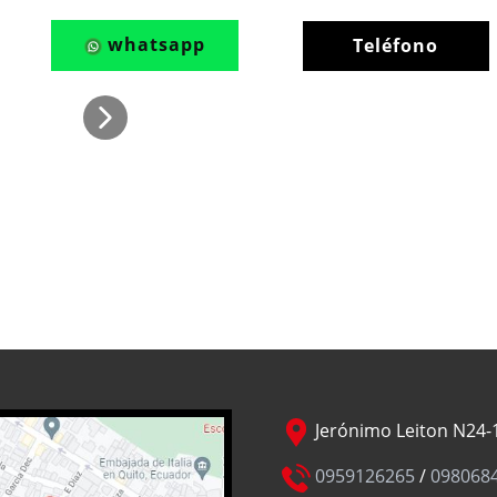
whatsapp
Teléfono
Jerónimo Leiton N24-1
0959126265
/
098068