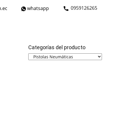
​0959126265
.ec
whatsapp
strial
Bicicletas
Nosotros
Contáctanos
Categorías del producto