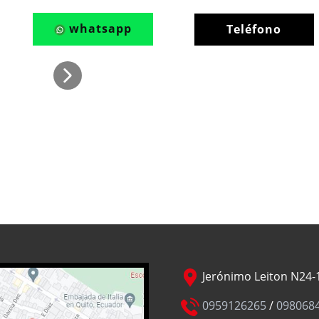
whatsapp
Teléfono
Jerónimo Leiton N24-1
0959126265
/
098068