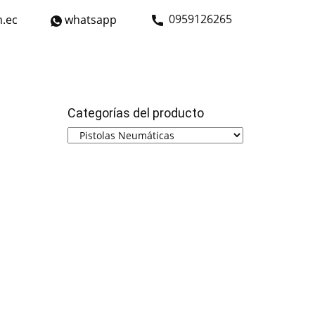
​0959126265
.ec
whatsapp
strial
Bicicletas
Nosotros
Contáctanos
Categorías del producto