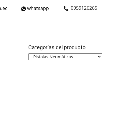
​0959126265
.ec
whatsapp
strial
Bicicletas
Nosotros
Contáctanos
Categorías del producto