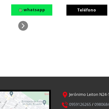
whatsapp
Teléfono
Jerónimo Leiton N24-1
0959126265
/
098068