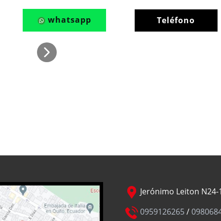
whatsapp
Teléfono
Jerónimo Leiton N24-1
0959126265
/
098068