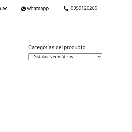
​0959126265
.ec
whatsapp
strial
Bicicletas
Nosotros
Contáctanos
Categorías del producto