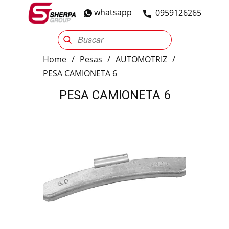
whatsapp
​0959126265
Sherpa Group
Reencauche
Automotriz
Industrial
Home
/
Pesas
/
AUTOMOTRIZ
/
PESA CAMIONETA 6
PESA CAMIONETA 6