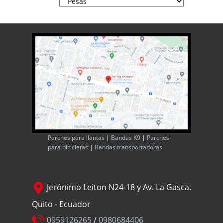
Parches para llantas
|
Bandas K9
|
Parches
para bicicletas
|
Bandas transportadoras
Jerónimo Leiton N24-18 y Av. La Gasca.
Quito - Ecuador
0959126265
/
0980684406