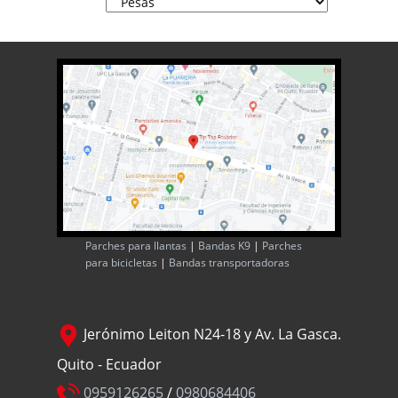
Parches para llantas
|
Bandas K9
|
Parches
para bicicletas
|
Bandas transportadoras
Jerónimo Leiton N24-18 y Av. La Gasca.
Quito - Ecuador
0959126265
/
0980684406