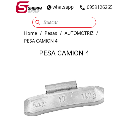
whatsapp
​0959126265
Sherpa Group
Reencauche
Automotriz
Industrial
Home
/
Pesas
/
AUTOMOTRIZ
/
PESA CAMION 4
PESA CAMION 4