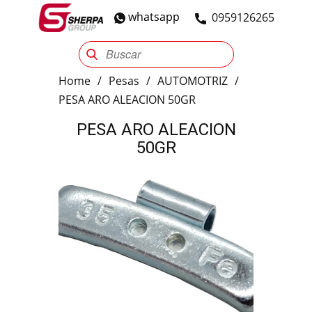
whatsapp
​0959126265
Sherpa Group
Reencauche
Automotriz
Industrial
Home
/
Pesas
/
AUTOMOTRIZ
/
PESA ARO ALEACION 50GR
PESA ARO ALEACION
50GR