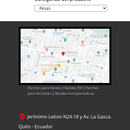
Parches para llantas
|
Bandas K9
|
Parches
para bicicletas
|
Bandas transportadoras
Jerónimo Leiton N24-18 y Av. La Gasca.
Quito - Ecuador