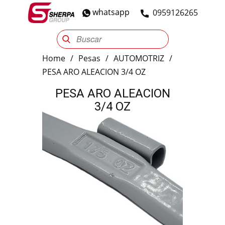
whatsapp
​0959126265
Sherpa Group
Reencauche
Automotriz
Industrial
Home
/
Pesas
/
AUTOMOTRIZ
/
PESA ARO ALEACION 3/4 OZ
PESA ARO ALEACION
3/4 OZ