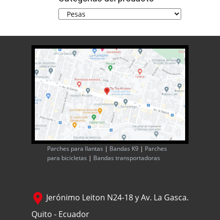
Parches para llantas
|
Bandas K9
|
Parches
para bicicletas
|
Bandas transportadoras
Jerónimo Leiton N24-18 y Av. La Gasca.
Quito - Ecuador