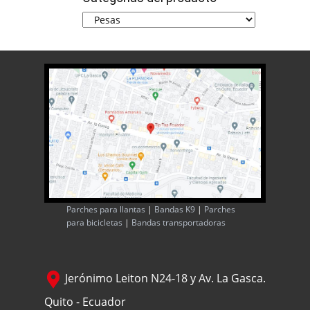
Parches para llantas
|
Bandas K9
|
Parches
para bicicletas
|
Bandas transportadoras
Jerónimo Leiton N24-18 y Av. La Gasca.
Quito - Ecuador