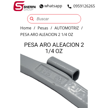
whatsapp
​0959126265
Sherpa Group
Reencauche
Automotriz
Industrial
Home
/
Pesas
/
AUTOMOTRIZ
/
PESA ARO ALEACION 2 1/4 OZ
PESA ARO ALEACION 2
1/4 OZ