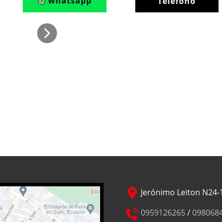
whatsapp
Teléfono
Jerónimo Leiton N24-1
0959126265
/
098068