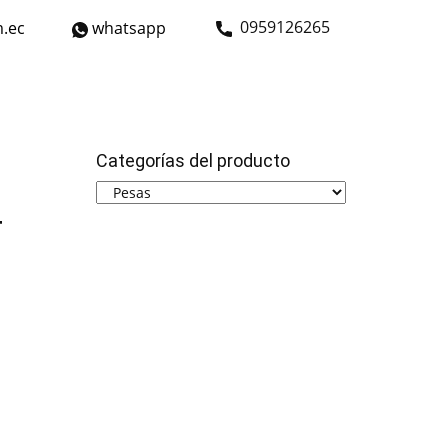
​0959126265
.ec
whatsapp
strial
Bicicletas
Nosotros
Contáctanos
Categorías del producto
4