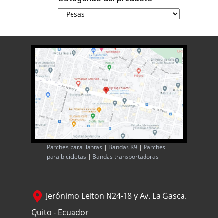
Parches para llantas
|
Bandas K9
|
Parches
para bicicletas
|
Bandas transportadoras
Jerónimo Leiton N24-18 y Av. La Gasca.
Quito - Ecuador