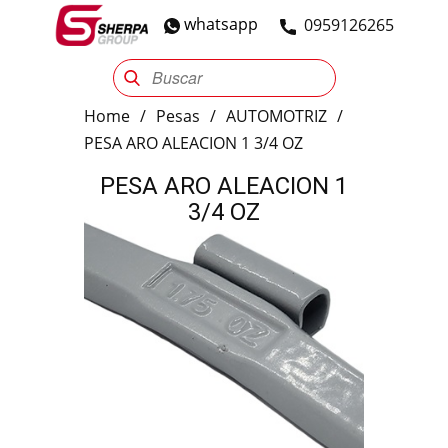
whatsapp
​0959126265
Sherpa Group
Reencauche
Automotriz
Industrial
Home
/
Pesas
/
AUTOMOTRIZ
/
PESA ARO ALEACION 1 3/4 OZ
PESA ARO ALEACION 1
3/4 OZ