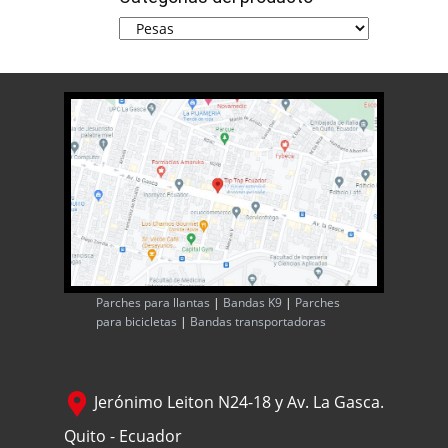
Parches para llantas
|
Bandas K9
|
Parches
para bicicletas
|
Bandas transportadoras
Jerónimo Leiton N24-18 y Av. La Gasca.
Quito - Ecuador