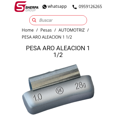
whatsapp
​0959126265
Sherpa Group
Reencauche
Automotriz
Industrial
Home
/
Pesas
/
AUTOMOTRIZ
/
PESA ARO ALEACION 1 1/2
PESA ARO ALEACION 1
1/2